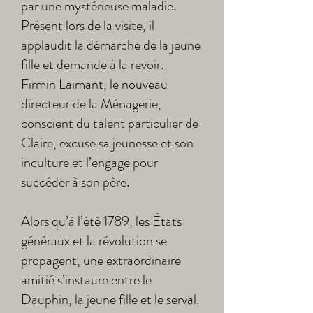
par une mystérieuse maladie.
Présent lors de la visite, il
applaudit la démarche de la jeune
fille et demande à la revoir.
Firmin Laimant, le nouveau
directeur de la Ménagerie,
conscient du talent particulier de
Claire, excuse sa jeunesse et son
inculture et l’engage pour
succéder à son père.
Alors qu’à l’été 1789, les États
généraux et la révolution se
propagent, une extraordinaire
amitié s’instaure entre le
Dauphin, la jeune fille et le serval.