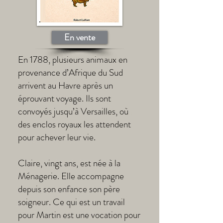
En vente
En 1788, plusieurs animaux en
provenance d’Afrique du Sud
arrivent au Havre après un
éprouvant voyage. Ils sont
convoyés jusqu’à Versailles, où
des enclos royaux les attendent
pour achever leur vie.
Claire, vingt ans, est née à la
Ménagerie. Elle accompagne
depuis son enfance son père
soigneur. Ce qui est un travail
pour Martin est une vocation pour