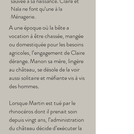
sauvée à sa naissance. Claire et
Nala ne font qu’une à la
Ménagerie.
A une époque où la bête a
vocation à être chassée, mangée
ou domestiquée pour les besoins
agricoles, l’engagement de Claire
dérange. Manon sa mère, lingère
au château, se désole de la voir
aussi solitaire et méfiante vis à vis
des hommes.
Lorsque Martin est tué par le
rhinocéros dont il prenait soin
depuis vingt ans, l’administration
du château décide d’exécuter la