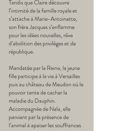
Tandis que Claire découvre
l’intimité de la famille royale et
s’attache à Marie-Antoinette,
son frère Jacques s’enflamme
pour les idées nouvelles, rêve
d’abolition des privilèges et de
république.
Mandatée par la Reine, la jeune
fille participe à la vie à Versailles
puis au château de Meudon où le
pouvoir tente de cacher la
maladie du Dauphin.
Accompagnée de Nala, elle
parvient par la présence de
l’animal à apaiser les souffrances