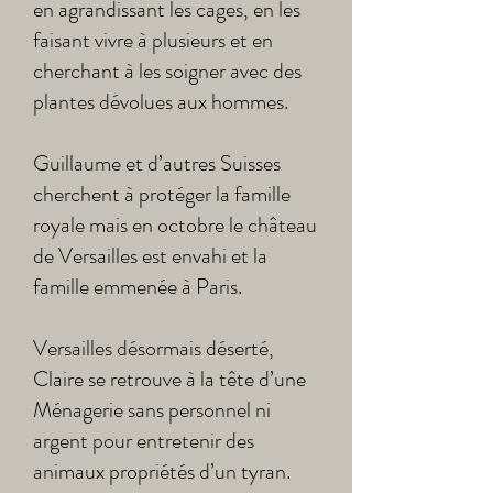
en agrandissant les cages, en les
faisant vivre à plusieurs et en
cherchant à les soigner avec des
plantes dévolues aux hommes.
Guillaume et d’autres Suisses
cherchent à protéger la famille
royale mais en octobre le château
de Versailles est envahi et la
famille emmenée à Paris.
Versailles désormais déserté,
Claire se retrouve à la tête d’une
Ménagerie sans personnel ni
argent pour entretenir des
animaux propriétés d’un tyran.