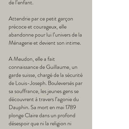
de l’enfant.
Attendrie par ce petit garçon
précoce et courageux, elle
abandonne pour lui l’univers de la
Ménagerie et devient son intime.
A Meudon, elle a fait
connaissance de Guillaume, un
garde suisse, chargé de la sécurité
de Louis-Joseph. Bouleversés par
sa souffrance, les jeunes gens se
découvrent à travers l’agonie du
Dauphin. Sa mort en mai 1789
plonge Claire dans un profond
désespoir que ni la religion ni